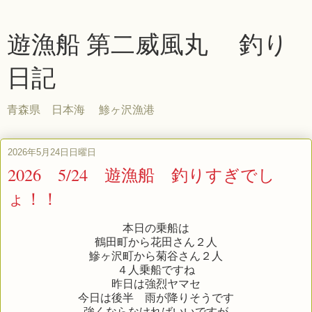
遊漁船 第二威風丸 釣り
日記
青森県 日本海 鯵ヶ沢漁港
2026年5月24日日曜日
2026 5/24 遊漁船 釣りすぎでし
ょ！！
本日の乗船は
鶴田町から花田さん２人
鰺ヶ沢町から菊谷さん２人
４人乗船ですね
昨日は強烈ヤマセ
今日は後半 雨が降りそうです
強くならなければいいですが