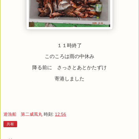
１１時終了
このころは雨の中休み
降る前に さっさとあとかたずけ
寄港しました
遊漁船 第二威風丸
時刻:
12:56
共有